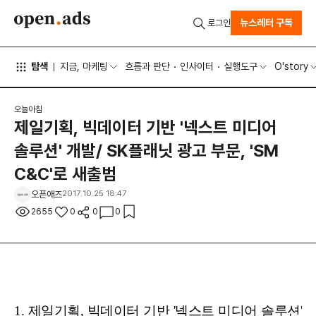
뉴스레터 구독
로그인
탐색
지금, 마케팅
흐름과 판단
인사이터
실행도구
O'story
오늘아침
제일기획, 빅데이터 기반 '넥스트 미디어
솔루션' 개발/ SK플래닛 광고 부문, 'SM
C&C'로 새출범
오픈애즈
2017.10.25 18:47
2655
0
0
0
1. 제일기획, 빅데이터 기반 '넥스트 미디어 솔루션'