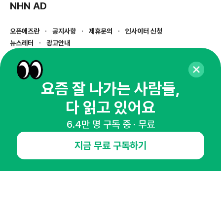
NHN AD
오픈애즈란
공지사항
제휴문의
인사이터 신청
뉴스레터
광고안내
경기도 성남시 분당구 대왕판교로645번길 16
대표 : 심도섭
사업자등록번호 : 144-81-27690(
사업자정보확인
)
요즘 잘 나가는 사람들,
통신판매업신고번호 : 2014-경기성남-1023
다 읽고 있어요
호스팅서비스사업자 : 오픈애즈
서비스•광고 문의 :
1800-2198
6.4만 명 구독 중 · 무료
이메일 :
openads@openads.co.kr
지금 무료 구독하기
이용약관
개인정보처리방침
instagram
thread
kakaotalk
© NHN AD. All rights reserved.