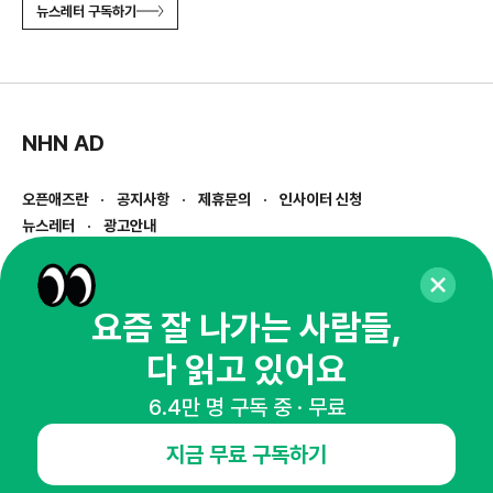
뉴스레터 구독하기
NHN AD
오픈애즈란
공지사항
제휴문의
인사이터 신청
뉴스레터
광고안내
경기도 성남시 분당구 대왕판교로645번길 16
대표 : 심도섭
사업자등록번호 : 144-81-27690(
사업자정보확인
)
요즘 잘 나가는 사람들,
통신판매업신고번호 : 2014-경기성남-1023
다 읽고 있어요
호스팅서비스사업자 : 오픈애즈
서비스•광고 문의 :
1800-2198
6.4만 명 구독 중 · 무료
이메일 :
openads@openads.co.kr
지금 무료 구독하기
이용약관
개인정보처리방침