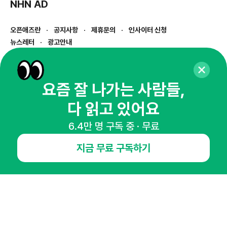
NHN AD
오픈애즈란
공지사항
제휴문의
인사이터 신청
뉴스레터
광고안내
경기도 성남시 분당구 대왕판교로645번길 16
대표 : 심도섭
사업자등록번호 : 144-81-27690(
사업자정보확인
)
요즘 잘 나가는 사람들,
통신판매업신고번호 : 2014-경기성남-1023
다 읽고 있어요
호스팅서비스사업자 : 오픈애즈
서비스•광고 문의 :
1800-2198
6.4만 명 구독 중 · 무료
이메일 :
openads@openads.co.kr
지금 무료 구독하기
이용약관
개인정보처리방침
instagram
thread
kakaotalk
© NHN AD. All rights reserved.