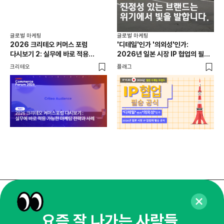
SN
플래
글로벌 마케팅
글로벌 마케팅
2026 크리테오 커머스 포럼
'디테일'인가 '의외성'인가:
다시보기 2: 실무에 바로 적용
2026년 일본 시장 IP 협업의 필승
가능한 마케팅 전략과 사례
공식
크리테오
플래그
매주 화요일 아침,
요즘 잘 나가는 사람들,
마케팅 감각을 깨워 드릴게요!