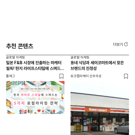
더보기
추천 콘텐츠
글로벌 마케팅
글로벌 마케팅
글로
일본 F&B 시장에 진출하는 마케터
동네 식당과 세이코마트에서 찾은
아마
필독! 현지 라이프스타일에 스며드는
브랜드의 진정성
'O
5가지 로컬라이징 전략
플래그
유크랩마케터 선우의성
피처
글로
일본
선택