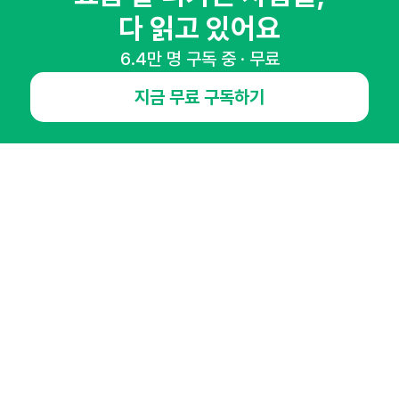
다 읽고 있어요
65,043명의 마케터를 성장시키는 뉴스레터
뉴스레터 구독하기
6.4만 명 구독 중 · 무료
지금 무료 구독하기
NHN AD
오픈애즈란
공지사항
제휴문의
인사이터 신청
뉴스레터
광고안내
경기도 성남시 분당구 대왕판교로645번길 16
대표 : 심도섭
사업자등록번호 : 144-81-27690(
사업자정보확인
)
통신판매업신고번호 : 2014-경기성남-1023
호스팅서비스사업자 : 오픈애즈
서비스•광고 문의 :
1800-2198
이메일 :
openads@openads.co.kr