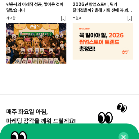
CR
민음사의 이례적 성공, 쌓아온 것이
2026년 팝업스토어, 뭐가
개
달랐습니다
달라졌을까? 올해 기획 전에 꼭 봐야
할 트렌드 4가지
DX
기묘한
로컬덕
매주 화요일 아침,
마케팅 감각을 깨워 드릴게요!
65,043명의 마케터를 성장시키는 뉴스레터
뉴스레터 구독하기