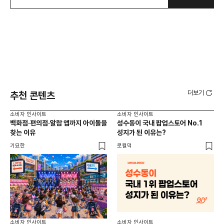
더보기
추천 콘텐츠
소비자 인사이트
소비자 인사이트
소비
백화점·편의점·알람 앱까지 아이돌을
성수동이 국내 팝업스토어 No.1
외국
찾는 이유
성지가 된 이유는?
남
이
기묘한
로컬덕
썸트
소비
소비자 인사이트
소비자 인사이트