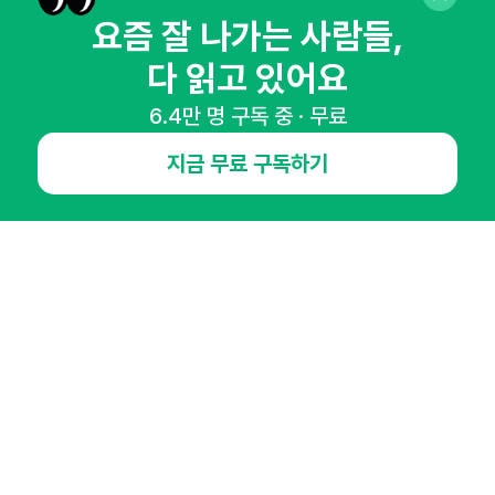
요즘 잘 나가는 사람들,
다 읽고 있어요
6.4만 명 구독 중 · 무료
NHN AD
지금 무료 구독하기
오픈애즈란
공지사항
제휴문의
인사이터 신청
뉴스레터
광고안내
경기도 성남시 분당구 대왕판교로645번길 16
대표 : 심도섭
사업자등록번호 : 144-81-27690(
사업자정보확인
)
통신판매업신고번호 : 2014-경기성남-1023
호스팅서비스사업자 : 오픈애즈
서비스•광고 문의 :
1800-2198
이메일 :
openads@openads.co.kr
이용약관
개인정보처리방침