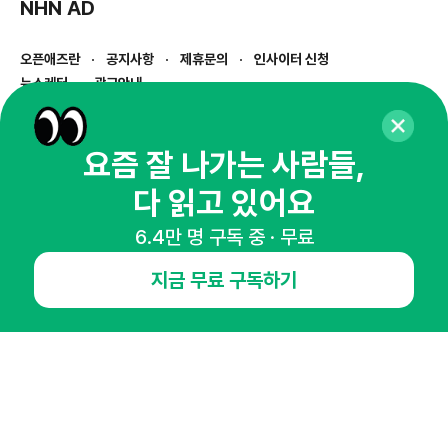
NHN AD
오픈애즈란
공지사항
제휴문의
인사이터 신청
뉴스레터
광고안내
경기도 성남시 분당구 대왕판교로645번길 16
대표 : 심도섭
요즘 잘 나가는 사람들,
사업자등록번호 : 144-81-27690(
사업자정보확인
)
통신판매업신고번호 : 2014-경기성남-1023
다 읽고 있어요
호스팅서비스사업자 : 오픈애즈
서비스•광고 문의 :
1800-2198
6.4만 명 구독 중 · 무료
이메일 :
openads@openads.co.kr
지금 무료 구독하기
이용약관
개인정보처리방침
instagram
thread
kakaotalk
© NHN AD. All rights reserved.