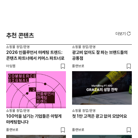
더보기
추천 콘텐츠
쇼핑몰 창업/운영
쇼핑몰 창업/운영
쇼핑
2026 인플루언서 마케팅 트렌드:
광고비 없이도 잘 파는 브랜드들의
후
콘텐츠 파트너에서 커머스 파트너로
공통점
프롬
아임웹
플랜브로
와디
쇼핑몰 창업/운영
쇼핑몰 창업/운영
쇼핑
100억을 넘기는 기업들은 이렇게
첫 1만 고객은 광고 없이 모았어요
올리
마케팅합니다
넘
플랜브로
플랜브로
이숲 