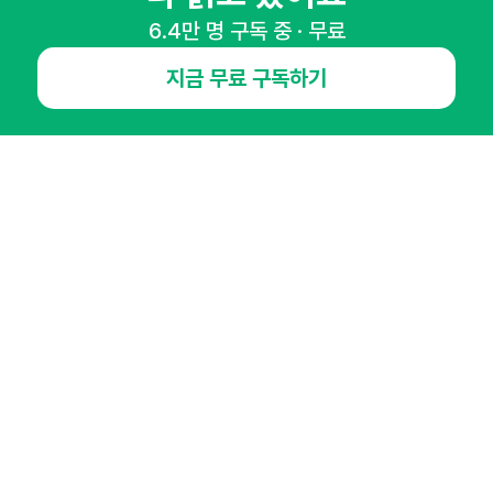
NHN AD
6.4만 명 구독 중 · 무료
지금 무료 구독하기
오픈애즈란
공지사항
제휴문의
인사이터 신청
뉴스레터
광고안내
경기도 성남시 분당구 대왕판교로645번길 16
대표 : 심도섭
사업자등록번호 : 144-81-27690(
사업자정보확인
)
통신판매업신고번호 : 2014-경기성남-1023
호스팅서비스사업자 : 오픈애즈
서비스•광고 문의 :
1800-2198
이메일 :
openads@openads.co.kr
이용약관
개인정보처리방침
instagram
thread
kakaotalk
© NHN AD. All rights reserved.