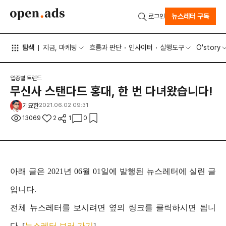
뉴스레터 구독
로그인
탐색
지금, 마케팅
흐름과 판단
인사이터
실행도구
O'story
업종별 트렌드
무신사 스탠다드 홍대, 한 번 다녀왔습니다!
기묘한
2021.06.02 09:31
13069
2
1
0
아래 글은 2021년 06월 01일에 발행된 뉴스레터에 실린 글
입니다.
전체 뉴스레터를 보시려면 옆의 링크를 클릭하시면 됩니
다. [
뉴스레터 보러 가기
]