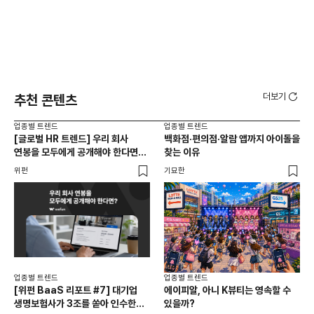
더보기
추천 콘텐츠
업종별 트렌드
업종별 트렌드
업종
[글로벌 HR 트렌드] 우리 회사
백화점·편의점·알람 앱까지 아이돌을
드라
연봉을 모두에게 공개해야 한다면? |
찾는 이유
진
급여 투명성 법, 해외 사례, 연봉
위펀
기묘한
기묘
공개, 채용 공고
업종별 트렌드
업종별 트렌드
업종
[위펀 BaaS 리포트 #7] 대기업
에이피알, 아니 K뷰티는 영속할 수
민음
생명보험사가 3조를 쏟아 인수한
있을까?
달