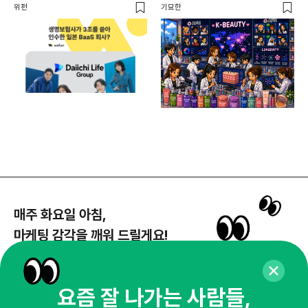
일본 BaaS 회사의 정체는?
위펀
기묘한
기묘
매주 화요일 아침,
마케팅 감각을 깨워 드릴게요!
65,043명의 마케터를 성장시키는 뉴스레터
뉴스레터 구독하기
요즘 잘 나가는 사람들,