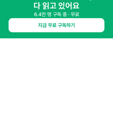
다 읽고 있어요
6.4만 명 구독 중 · 무료
NHN AD
지금 무료 구독하기
오픈애즈란
공지사항
제휴문의
인사이터 신청
뉴스레터
광고안내
경기도 성남시 분당구 대왕판교로645번길 16
대표 : 심도섭
사업자등록번호 : 144-81-27690(
사업자정보확인
)
통신판매업신고번호 : 2014-경기성남-1023
호스팅서비스사업자 : 오픈애즈
서비스•광고 문의 :
1800-2198
이메일 :
openads@openads.co.kr
이용약관
개인정보처리방침
instagram
thread
kakaotalk