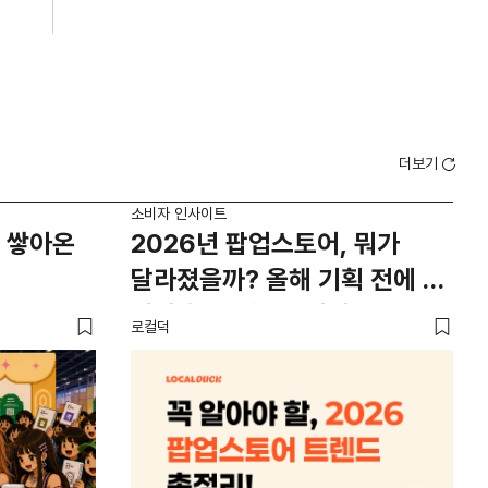
더보기
소비자 인사이트
소비
 쌓아온
2026년 팝업스토어, 뭐가
외
달라졌을까? 올해 기획 전에 꼭
남
봐야 할 트렌드 4가지
뜨
로컬덕
썸트