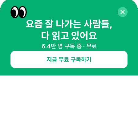
요즘 잘 나가는 사람들,
NHN AD
다 읽고 있어요
6.4만 명 구독 중 · 무료
오픈애즈란
공지사항
제휴문의
인사이터 신청
뉴스레터
광고안내
지금 무료 구독하기
경기도 성남시 분당구 대왕판교로645번길 16
대표 : 심도섭
사업자등록번호 : 144-81-27690(
사업자정보확인
)
통신판매업신고번호 : 2014-경기성남-1023
호스팅서비스사업자 : 오픈애즈
서비스•광고 문의 :
1800-2198
이메일 :
openads@openads.co.kr
이용약관
개인정보처리방침
instagram
thread
kakaotalk