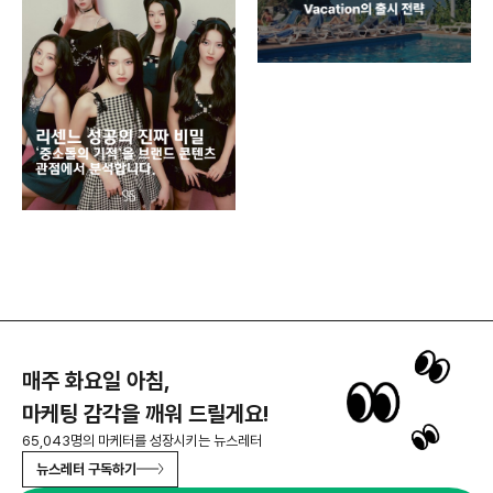
AI
쇼핑
똑똑
매주 화요일 아침,
마케팅 감각을 깨워 드릴게요!
65,043명의 마케터를 성장시키는 뉴스레터
뉴스레터 구독하기