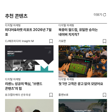
더보기
추천 콘텐츠
디지털 마케팅
디지털 마케팅
디지
미디어&마켓 리포트 2026년 7월
북중미 월드컵, 유일한 승자는
브
호
네이버 치지직?
팬
CJ메조미디어 Insight M
기묘한
유크
디지털 마케팅
디지털 마케팅
리센느 성공의 핵심, '브랜드
첫 1만 고객은 광고 없이 모았어요
콘텐츠'의 힘
유크랩마케터 선우의성
플랜브로
디지