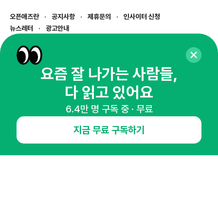
오픈애즈란
공지사항
제휴문의
인사이터 신청
뉴스레터
광고안내
경기도 성남시 분당구 대왕판교로645번길 16
대표 : 심도섭
사업자등록번호 : 144-81-27690(
사업자정보확인
)
요즘 잘 나가는 사람들,
통신판매업신고번호 : 2014-경기성남-1023
다 읽고 있어요
호스팅서비스사업자 : 오픈애즈
서비스•광고 문의 :
1800-2198
6.4만 명 구독 중 · 무료
이메일 :
openads@openads.co.kr
지금 무료 구독하기
이용약관
개인정보처리방침
instagram
thread
kakaotalk
© NHN AD. All rights reserved.