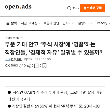
뉴스레터 구독
로그인
탐색
지금, 마케팅
흐름과 판단
인사이터
실행도구
O'story
소비자 인사이트
부푼 기대 안고 ‘주식 시장’에 ‘영끌’하는
직장인들, ‘경제적 자유’ 일궈낼 수 있을까?
트렌드모니터
2021.03.26 15:00
1063
0
0
0
● 직장인 67.8%가 주식 투자에 관심, ‘코로나19’ 발생 이후
에 많이 생겨나
●
직장인 절반 이상(56%)이 현재 ‘주식 투자’ 중, 20대~30