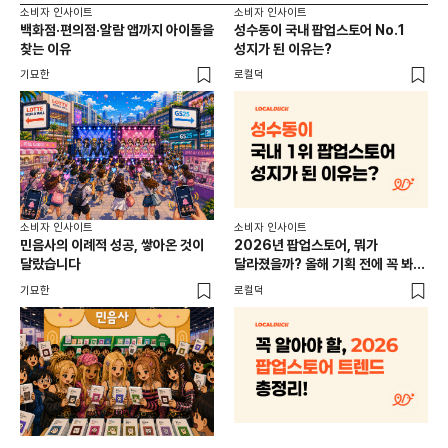
소비자 인사이트
소비자 인사이트
소비
백화점·편의점·알람 앱까지 아이돌을
성수동이 국내 팝업스토어 No.1
외국
찾는 이유
성지가 된 이유는?
남
이
기묘한
로컬덕
썸트
소비
소비자 인사이트
소비자 인사이트
CR
민음사의 이례적 성공, 쌓아온 것이
2026년 팝업스토어, 뭐가
개
달랐습니다
달라졌을까? 올해 기획 전에 꼭 봐야
할 트렌드 4가지
DX
기묘한
로컬덕