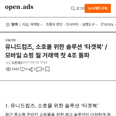
뉴스레터 구독
로그인
탐색
지금, 마케팅
흐름과 판단
인사이터
실행도구
O'story
오늘아침
유니드컴즈, 소호몰 위한 솔루션 ‘타겟북’ /
모바일 쇼핑 월 거래액 첫 4조 돌파
오픈애즈
2017.09.05 17:59
3362
0
0
0
1.
유니드컴즈, 소호몰 위한 솔루션 ‘타겟북’
최근 중소형 온라인 쇼핑몰을 위한 광고 솔루션이 다양하게 등