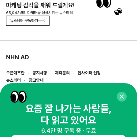
마케팅 감각을 깨워 드릴게요!
65,043명의 마케터를 성장시키는 뉴스레터
뉴스레터 구독하기
NHN AD
오픈애즈란
공지사항
제휴문의
인사이터 신청
뉴스레터
광고안내
경기도 성남시 분당구 대왕판교로645번길 16
대표 : 심도섭
사업자등록번호 : 144-81-27690(
사업자정보확인
)
요즘 잘 나가는 사람들,
통신판매업신고번호 : 2014-경기성남-1023
다 읽고 있어요
호스팅서비스사업자 : 오픈애즈
서비스•광고 문의 :
1800-2198
6.4만 명 구독 중 · 무료
이메일 :
openads@openads.co.kr