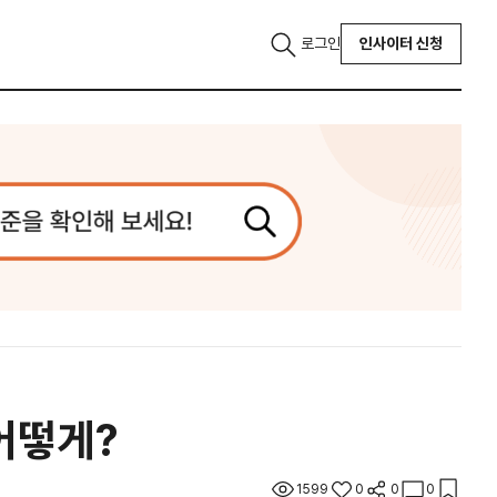
로그인
인사이터 신청
어떻게?
1599
0
0
0