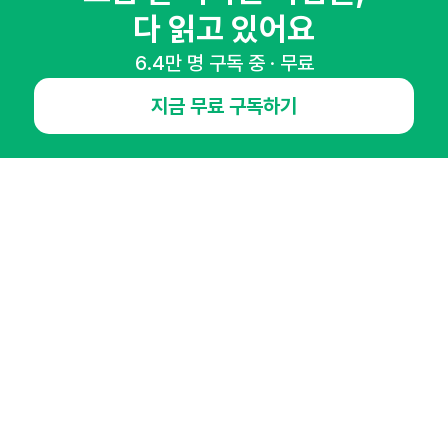
다 읽고 있어요
NHN AD
6.4만 명 구독 중 · 무료
지금 무료 구독하기
오픈애즈란
공지사항
제휴문의
인사이터 신청
뉴스레터
광고안내
경기도 성남시 분당구 대왕판교로645번길 16
대표 : 심도섭
사업자등록번호 : 144-81-27690(
사업자정보확인
)
통신판매업신고번호 : 2014-경기성남-1023
호스팅서비스사업자 : 오픈애즈
서비스•광고 문의 :
1800-2198
이메일 :
openads@openads.co.kr
이용약관
개인정보처리방침
instagram
thread
kakaotalk