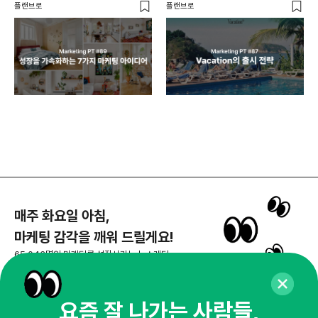
플랜브로
플랜브로
이숲 
매주 화요일 아침,
마케팅 감각을 깨워 드릴게요!
65,043명의 마케터를 성장시키는 뉴스레터
뉴스레터 구독하기
요즘 잘 나가는 사람들,