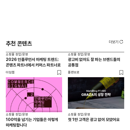
더보기
추천 콘텐츠
쇼핑몰 창업/운영
쇼핑몰 창업/운영
쇼핑
2026 인플루언서 마케팅 트렌드:
광고비 없이도 잘 파는 브랜드들의
후
콘텐츠 파트너에서 커머스 파트너로
공통점
프롬
아임웹
플랜브로
와디
쇼핑몰 창업/운영
쇼핑몰 창업/운영
쇼핑
100억을 넘기는 기업들은 이렇게
첫 1만 고객은 광고 없이 모았어요
올리
마케팅합니다
넘