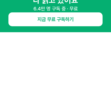
다 읽고 있어요
65,043명의 마케터를 성장시키는 뉴스레터
6.4만 명 구독 중 · 무료
뉴스레터 구독하기
지금 무료 구독하기
NHN AD
오픈애즈란
공지사항
제휴문의
인사이터 신청
뉴스레터
광고안내
경기도 성남시 분당구 대왕판교로645번길 16
대표 : 심도섭
사업자등록번호 : 144-81-27690(
사업자정보확인
)
통신판매업신고번호 : 2014-경기성남-1023
호스팅서비스사업자 : 오픈애즈
서비스•광고 문의 :
1800-2198
이메일 :
openads@openads.co.kr