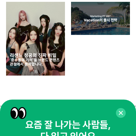
디지
AI
쇼핑
똑똑
매주 화요일 아침,
요즘 잘 나가는 사람들,
마케팅 감각을 깨워 드릴게요!