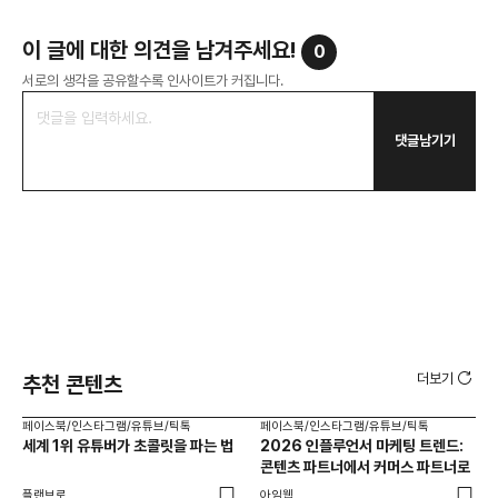
이 글에 대한 의견을 남겨주세요!
0
서로의 생각을 공유할수록 인사이트가 커집니다.
댓글남기기
더보기
추천 콘텐츠
페이스북/인스타그램/유튜브/틱톡
페이스북/인스타그램/유튜브/틱톡
페이
세계 1위 유튜버가 초콜릿을 파는 법
2026 인플루언서 마케팅 트렌드:
브
콘텐츠 파트너에서 커머스 파트너로
팬
플랜브로
아임웹
유크