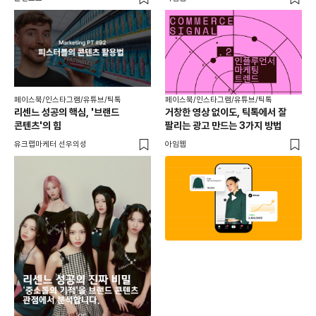
페이스북/인스타그램/유튜브/틱톡
페이스북/인스타그램/유튜브/틱톡
리센느 성공의 핵심, '브랜드
거창한 영상 없이도, 틱톡에서 잘
콘텐츠'의 힘
팔리는 광고 만드는 3가지 방법
유크랩마케터 선우의성
아임웹
페이
동
브
유크