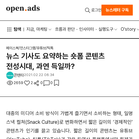
뉴스레터 구독
로그인
탐색
지금, 마케팅
흐름과 판단
인사이터
실행도구
O'story
페이스북/인스타그램/유튜브/틱톡
뉴스 기사도 요약하는 숏폼 콘텐츠
전성시대, 과연 득일까?
콘텐타
2021.02.22 08:34
2659
2
0
0
대중의 미디어 소비 방식이 가볍게 즐기면서 소비하는 형태, 일명
스낵 컬쳐(Snack Culture)로 변화하면서 짧은 길이의 ‘경제적인’
콘텐츠가 인기를 끌고 있습니다. 짧은 길이의 콘텐츠는 유튜브