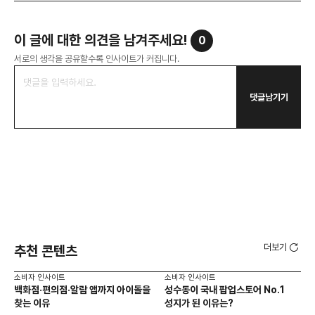
이 글에 대한 의견을 남겨주세요!
0
서로의 생각을 공유할수록 인사이트가 커집니다.
댓글남기기
더보기
추천 콘텐츠
소비자 인사이트
소비자 인사이트
소비
백화점·편의점·알람 앱까지 아이돌을
성수동이 국내 팝업스토어 No.1
외국
찾는 이유
성지가 된 이유는?
남