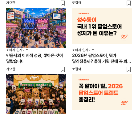
이
기묘한
로컬덕
썸트
소비
소비자 인사이트
소비자 인사이트
CR
민음사의 이례적 성공, 쌓아온 것이
2026년 팝업스토어, 뭐가
개
달랐습니다
달라졌을까? 올해 기획 전에 꼭 봐야
할 트렌드 4가지
DX
기묘한
로컬덕