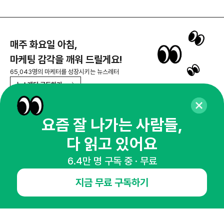
매주 화요일 아침,
마케팅 감각을 깨워 드릴게요!
65,043명의 마케터를 성장시키는 뉴스레터
뉴스레터 구독하기
요즘 잘 나가는 사람들,
다 읽고 있어요
NHN AD
6.4만 명 구독 중 · 무료
오픈애즈란
공지사항
제휴문의
인사이터 신청
지금 무료 구독하기
뉴스레터
광고안내
경기도 성남시 분당구 대왕판교로645번길 16
대표 : 심도섭
사업자등록번호 : 144-81-27690(
사업자정보확인
)