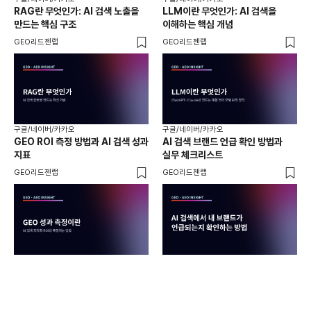
RAG란 무엇인가: AI 검색 노출을
LLM이란 무엇인가: AI 검색을
AI
만드는 핵심 구조
이해하는 핵심 개념
체
GEO리드젠랩
GEO리드젠랩
GE
구글/네이버/카카오
구글/네이버/카카오
구글
GEO ROI 측정 방법과 AI 검색 성과
AI 검색 브랜드 언급 확인 방법과
롱테
지표
실무 체크리스트
SE
GEO리드젠랩
GEO리드젠랩
GE