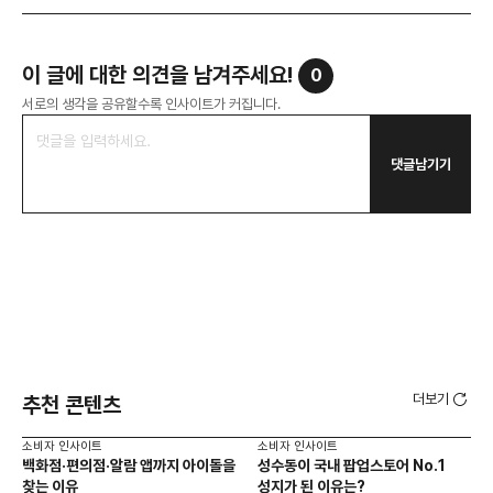
이 글에 대한 의견을 남겨주세요!
0
서로의 생각을 공유할수록 인사이트가 커집니다.
댓글남기기
더보기
추천 콘텐츠
소비자 인사이트
소비자 인사이트
소비
백화점·편의점·알람 앱까지 아이돌을
성수동이 국내 팝업스토어 No.1
외국
찾는 이유
성지가 된 이유는?
남