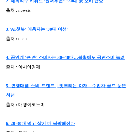
2. 해외직구 키워드 '원더우먼'···30대 女 소비 급증
출처 : newsis
3.‘AI챗봇’ 애용자는 '30대 여성'
출처 : osen
4. 공연계 '큰 손' 소비자는 30~40대…불황에도 공연소비 늘려
출처 : 아시아경제
5. 연령대별 소비 트렌드 | 멋부리는 아재…수입차·골프 눈뜬
청년
출처 : 매경이코노미
6. 20·30대 먹고 살기 더 팍팍해졌다