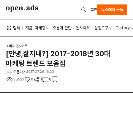
뉴스레터 구독
로그인
탐색
지금, 마케팅
흐름과 판단
인사이터
실행도구
O'story
소비자 인사이트
[안녕,잘지내?] 2017-2018년 30대
마케팅 트렌드 모음집
오픈애즈
2017.07.26 16:33
36521
0
1
0