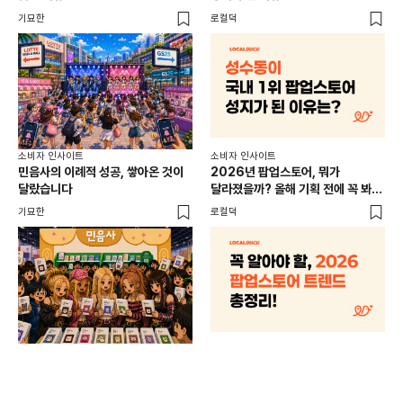
이
기묘한
로컬덕
썸트
소비
소비자 인사이트
소비자 인사이트
CR
민음사의 이례적 성공, 쌓아온 것이
2026년 팝업스토어, 뭐가
개
달랐습니다
달라졌을까? 올해 기획 전에 꼭 봐야
할 트렌드 4가지
DX
기묘한
로컬덕