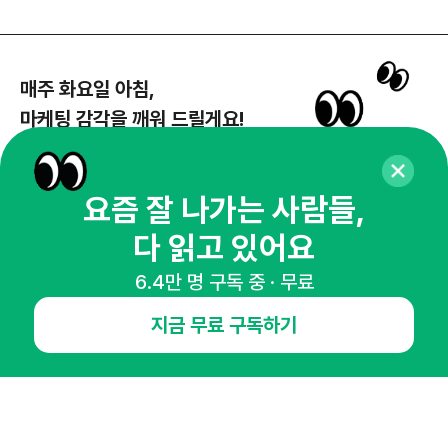
매주 화요일 아침,
마케팅 감각을 깨워 드릴게요!
65,043명의 마케터를 성장시키는 뉴스레터
뉴스레터 구독하기
요즘 잘 나가는 사람들,
다 읽고 있어요
6.4만 명 구독 중 · 무료
NHN AD
지금 무료 구독하기
오픈애즈란
공지사항
제휴문의
인사이터 신청
뉴스레터
광고안내
경기도 성남시 분당구 대왕판교로645번길 16
대표 : 심도섭
사업자등록번호 : 144-81-27690(
사업자정보확인
)