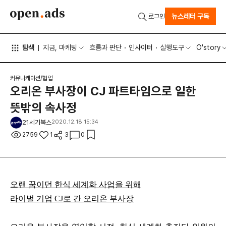
뉴스레터 구독
로그인
탐색
지금, 마케팅
흐름과 판단
인사이터
실행도구
O'story
커뮤니케이션/협업
오리온 부사장이 CJ 파트타임으로 일한
뜻밖의 속사정
21세기북스
2020.12.18 15:34
2759
1
3
0
오랜
꿈이던 한식 세계화 사업을 위해
라이벌 기업 CJ로 간 오리온 부사장