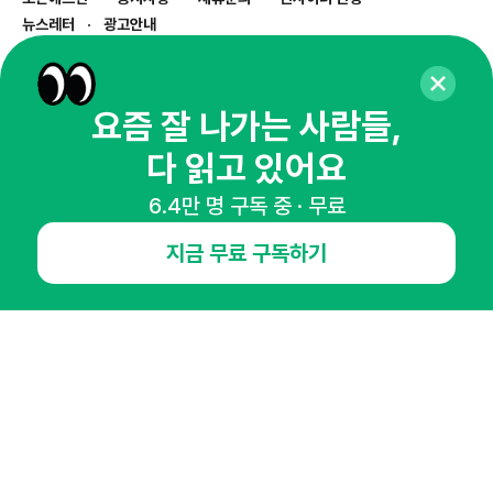
뉴스레터
광고안내
경기도 성남시 분당구 대왕판교로645번길 16
대표 : 심도섭
사업자등록번호 : 144-81-27690(
사업자정보확인
)
요즘 잘 나가는 사람들,
통신판매업신고번호 : 2014-경기성남-1023
다 읽고 있어요
호스팅서비스사업자 : 오픈애즈
서비스•광고 문의 :
1800-2198
6.4만 명 구독 중 · 무료
이메일 :
openads@openads.co.kr
지금 무료 구독하기
이용약관
개인정보처리방침
instagram
thread
kakaotalk
© NHN AD. All rights reserved.