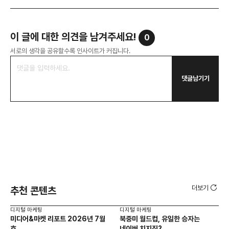
이 글에 대한 의견을 남겨주세요!
0
서로의 생각을 공유할수록 인사이트가 커집니다.
댓글남기기
더보기
추천 콘텐츠
디지털 마케팅
디지털 마케팅
디지
미디어&마켓 리포트 2026년 7월
북중미 월드컵, 유일한 승자는
브
호
네이버 치지직?
팬