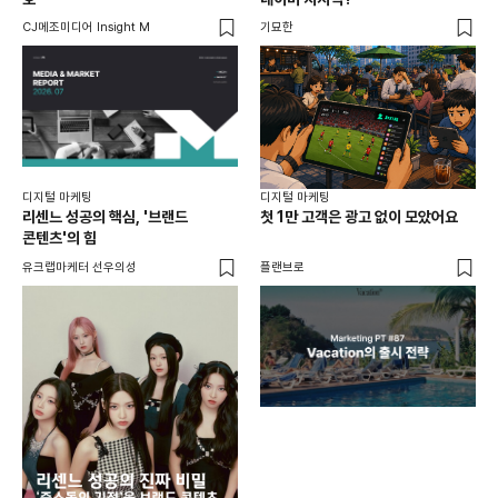
CJ메조미디어 Insight M
기묘한
유크
디지털 마케팅
디지털 마케팅
리센느 성공의 핵심, '브랜드
첫 1만 고객은 광고 없이 모았어요
콘텐츠'의 힘
유크랩마케터 선우의성
플랜브로
디지
AI
쇼핑
똑똑