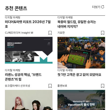
더보기
추천 콘텐츠
디지털 마케팅
디지털 마케팅
디지
미디어&마켓 리포트 2026년 7월
북중미 월드컵, 유일한 승자는
브
호
네이버 치지직?
팬
CJ메조미디어 Insight M
기묘한
유크
디지털 마케팅
디지털 마케팅
리센느 성공의 핵심, '브랜드
첫 1만 고객은 광고 없이 모았어요
콘텐츠'의 힘
유크랩마케터 선우의성
플랜브로
디지
AI
쇼핑