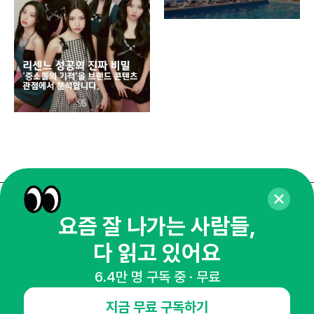
똑똑
매주 화요일 아침,
요즘 잘 나가는 사람들,
마케팅 감각을 깨워 드릴게요!
다 읽고 있어요
65,043명의 마케터를 성장시키는 뉴스레터
6.4만 명 구독 중 · 무료
뉴스레터 구독하기
지금 무료 구독하기