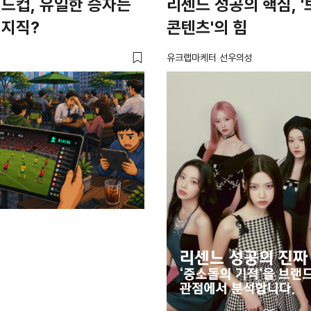
드컵, 유일한 승자는
리센느 성공의 핵심, 
치지직?
콘텐츠'의 힘
유크랩마케터 선우의성