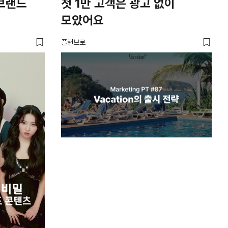
'브랜드
첫 1만 고객은 광고 없이
브
모았어요
브
플랜브로
유크