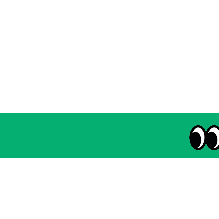
매주 화요일 아침,
마케팅 감각을 깨워 드릴게요!
65,043명의 마케터를 성장시키는 뉴스레터