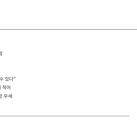
험
수 있다”
대 적어
망 우세