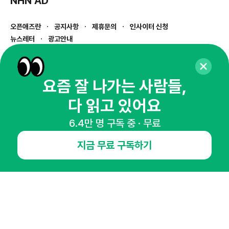
NHN AD
오픈애즈란
공지사항
제휴문의
인사이터 신청
뉴스레터
광고안내
경기도 성남시 분당구 대왕판교로645번길 16
대표 : 심도섭
사업자등록번호 : 144-81-27690(
사업자정보확인
)
요즘 잘 나가는 사람들,
통신판매업신고번호 : 2014-경기성남-1023
다 읽고 있어요
호스팅서비스사업자 : 오픈애즈
서비스•광고 문의 :
1800-2198
6.4만 명 구독 중 · 무료
이메일 :
openads@openads.co.kr
지금 무료 구독하기
이용약관
개인정보처리방침
instagram
thread
kakaotalk
© NHN AD. All rights reserved.