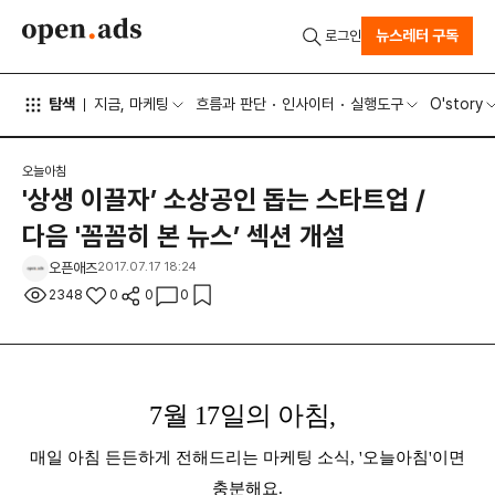
뉴스레터 구독
로그인
탐색
지금, 마케팅
흐름과 판단
인사이터
실행도구
O'story
오늘아침
'상생 이끌자’ 소상공인 돕는 스타트업 /
다음 '꼼꼼히 본 뉴스’ 섹션 개설
오픈애즈
2017.07.17 18:24
2348
0
0
0
7월 17일
의 아침,
매일 아침 든든하게 전해드리는 마케팅 소식, '오늘아침'이면
충분해요.