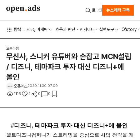
뉴스레터 구독
로그인
탐색
지금, 마케팅
흐름과 판단
인사이터
실행도구
O'story
오늘아침
무신사, 스니커 유튜버와 손잡고 MCN설립
/ 디즈니, 테마파크 투자 대신 디즈니+에
올인
오픈애즈
2020.11.30 07:00
1116
2
0
0
#디즈니, 테마파크 투자 대신 디즈니+에 올인
월트디즈니컴퍼니가 스트리밍을 중심으로 사업 전략을 개