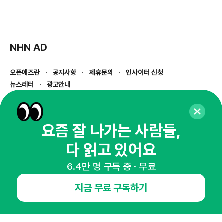
NHN AD
오픈애즈란
공지사항
제휴문의
인사이터 신청
뉴스레터
광고안내
경기도 성남시 분당구 대왕판교로645번길 16
대표 : 심도섭
사업자등록번호 : 144-81-27690(
사업자정보확인
)
요즘 잘 나가는 사람들,
통신판매업신고번호 : 2014-경기성남-1023
다 읽고 있어요
호스팅서비스사업자 : 오픈애즈
서비스•광고 문의 :
1800-2198
6.4만 명 구독 중 · 무료
이메일 :
openads@openads.co.kr
지금 무료 구독하기
이용약관
개인정보처리방침
instagram
thread
kakaotalk