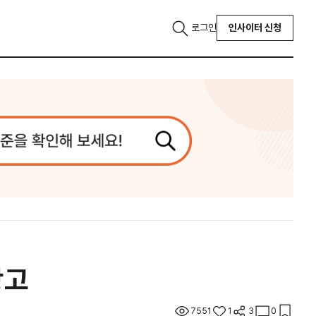
로그인
인사이터 신청
광고
7551
1
3
0