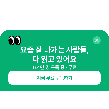
매주 화요일 아침,
요즘 잘 나가는 사람들,
마케팅 감각을 깨워 드릴게요!
다 읽고 있어요
65,043명의 마케터를 성장시키는 뉴스레터
뉴스레터 구독하기
6.4만 명 구독 중 · 무료
지금 무료 구독하기
NHN AD
오픈애즈란
공지사항
제휴문의
인사이터 신청