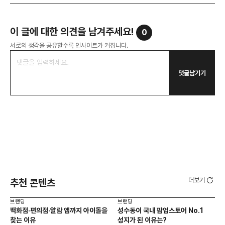
이 글에 대한 의견을 남겨주세요!
0
서로의 생각을 공유할수록 인사이트가 커집니다.
댓글남기기
더보기
추천 콘텐츠
브랜딩
브랜딩
브랜
백화점·편의점·알람 앱까지 아이돌을
성수동이 국내 팝업스토어 No.1
10
찾는 이유
성지가 된 이유는?
마