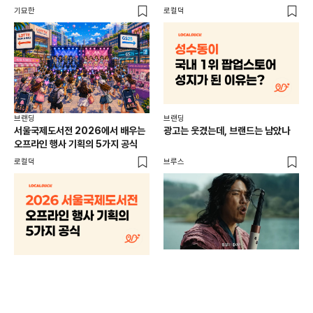
기묘한
로컬덕
플랜
브랜딩
브랜딩
서울국제도서전 2026에서 배우는
광고는 웃겼는데, 브랜드는 남았나
오프라인 행사 기획의 5가지 공식
로컬덕
브루스
브랜
매년
주민
기
로컬