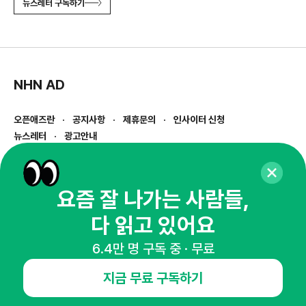
뉴스레터 구독하기
NHN AD
오픈애즈란
공지사항
제휴문의
인사이터 신청
뉴스레터
광고안내
경기도 성남시 분당구 대왕판교로645번길 16
대표 : 심도섭
사업자등록번호 : 144-81-27690(
사업자정보확인
)
요즘 잘 나가는 사람들,
통신판매업신고번호 : 2014-경기성남-1023
다 읽고 있어요
호스팅서비스사업자 : 오픈애즈
서비스•광고 문의 :
1800-2198
6.4만 명 구독 중 · 무료
이메일 :
openads@openads.co.kr
지금 무료 구독하기
이용약관
개인정보처리방침