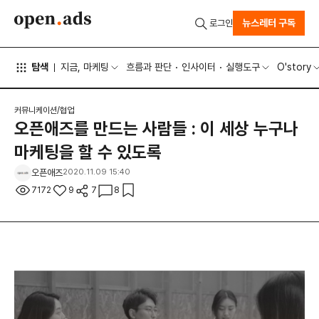
뉴스레터 구독
로그인
탐색
지금, 마케팅
흐름과 판단
인사이터
실행도구
O'story
커뮤니케이션/협업
오픈애즈를 만드는 사람들 : 이 세상 누구나
마케팅을 할 수 있도록
오픈애즈
2020.11.09 15:40
7172
9
7
8