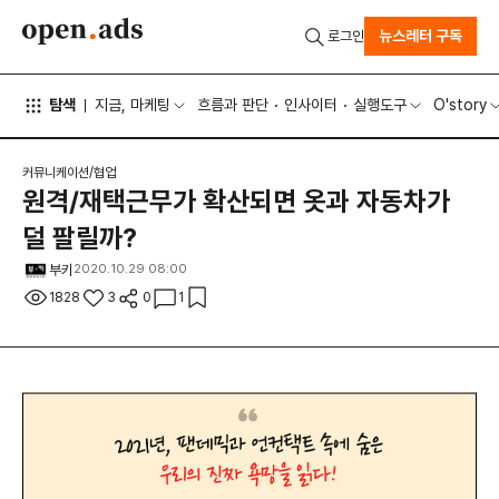
뉴스레터 구독
로그인
탐색
지금, 마케팅
흐름과 판단
인사이터
실행도구
O'story
커뮤니케이션/협업
원격/재택근무가 확산되면 옷과 자동차가
덜 팔릴까?
부키
2020.10.29 08:00
1828
3
0
1