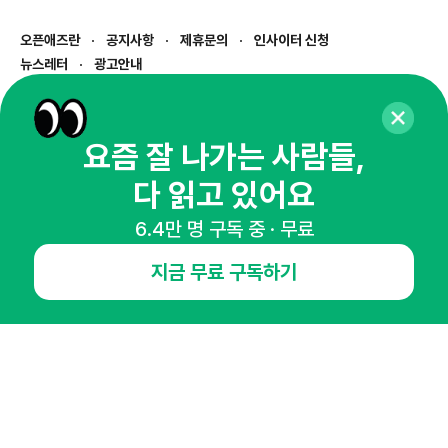
오픈애즈란
공지사항
제휴문의
인사이터 신청
뉴스레터
광고안내
경기도 성남시 분당구 대왕판교로645번길 16
대표 : 심도섭
사업자등록번호 : 144-81-27690(
사업자정보확인
)
요즘 잘 나가는 사람들,
통신판매업신고번호 : 2014-경기성남-1023
다 읽고 있어요
호스팅서비스사업자 : 오픈애즈
서비스•광고 문의 :
1800-2198
6.4만 명 구독 중 · 무료
이메일 :
openads@openads.co.kr
지금 무료 구독하기
이용약관
개인정보처리방침
instagram
thread
kakaotalk
© NHN AD. All rights reserved.