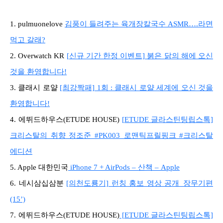
1. pulmuonelove
김풍이 들려주는 육개장칼국수 ASMR….라면
먹고 갈래?
2. Overwatch KR
[신규 기간 한정 이벤트] 붉은 닭의 해에 오신
것을 환영합니다!
3. 클래시 로얄
[최강짝패] 1회 : 클래시 로얄 세계에 오신 것을
환영합니다!
4. 에뛰드하우스(ETUDE HOUSE)
[ETUDE 글라스틴팅립스톡]
크리스탈의 취향 정조준 #PK003_로맨틱프릴핑크 #크리스탈
에디션
5. Apple 대한민국
iPhone 7 + AirPods – 산책 – Apple
6. 네시삼십삼분
[의천도룡기] 런칭 홍보 영상 공개_장무기편
(15’)
7. 에뛰드하우스(ETUDE HOUSE)
[ETUDE 글라스틴팅립스톡]