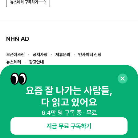
뉴스레터 구독하기
NHN AD
오픈애즈란
공지사항
제휴문의
인사이터 신청
뉴스레터
광고안내
경기도 성남시 분당구 대왕판교로645번길 16
대표 : 심도섭
사업자등록번호 : 144-81-27690(
사업자정보확인
)
요즘 잘 나가는 사람들,
통신판매업신고번호 : 2014-경기성남-1023
다 읽고 있어요
호스팅서비스사업자 : 오픈애즈
서비스•광고 문의 :
1800-2198
6.4만 명 구독 중 · 무료
이메일 :
openads@openads.co.kr
지금 무료 구독하기
이용약관
개인정보처리방침