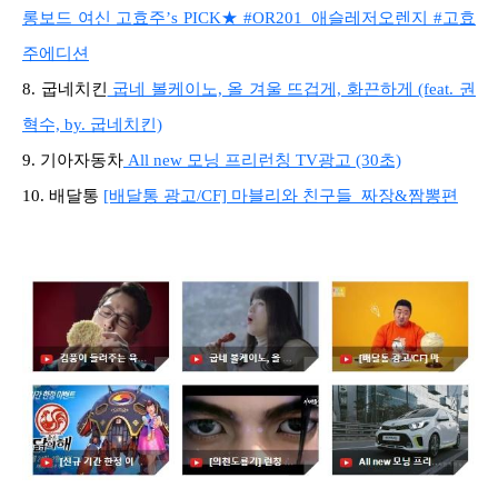
롱보드 여신 고효주’s PICK★ #OR201_애슬레저오렌지 #고효
주에디션
8. 굽네치킨
굽네 볼케이노, 올 겨울 뜨겁게, 화끈하게 (feat. 권
혁수, by. 굽네치킨)
9. 기아자동차
All new 모닝 프리런칭 TV광고 (30초)
10. 배달통
[배달통 광고/CF] 마블리와 친구들_짜장&짬뽕편