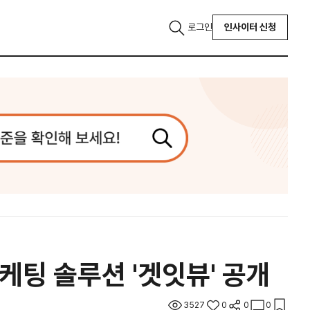
로그인
인사이터 신청
마케팅 솔루션 '겟잇뷰' 공개
3527
0
0
0