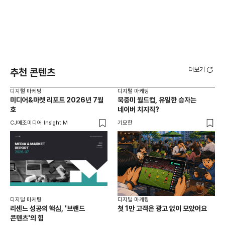
더보기
추천 콘텐츠
디지털 마케팅
디지털 마케팅
디지
미디어&마켓 리포트 2026년 7월
북중미 월드컵, 유일한 승자는
브
호
네이버 치지직?
팬
CJ메조미디어 Insight M
기묘한
유크
디지털 마케팅
디지털 마케팅
리센느 성공의 핵심, '브랜드
첫 1만 고객은 광고 없이 모았어요
콘텐츠'의 힘