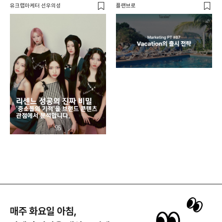
유크랩마케터 선우의성
플랜브로
디지
AI
쇼핑
똑똑
매주 화요일 아침,