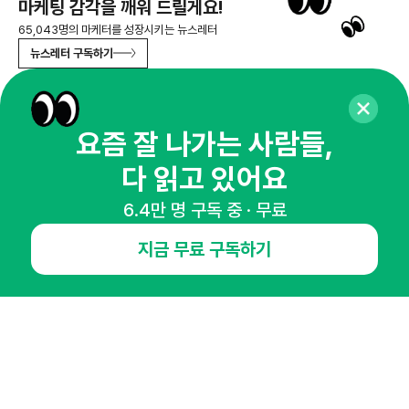
마케팅 감각을 깨워 드릴게요!
65,043명의 마케터를 성장시키는 뉴스레터
뉴스레터 구독하기
요즘 잘 나가는 사람들,
NHN AD
다 읽고 있어요
6.4만 명 구독 중 · 무료
오픈애즈란
공지사항
제휴문의
인사이터 신청
뉴스레터
광고안내
지금 무료 구독하기
경기도 성남시 분당구 대왕판교로645번길 16
대표 : 심도섭
사업자등록번호 : 144-81-27690(
사업자정보확인
)
통신판매업신고번호 : 2014-경기성남-1023
호스팅서비스사업자 : 오픈애즈
서비스•광고 문의 :
1800-2198
이메일 :
openads@openads.co.kr