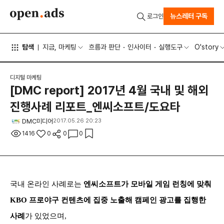
뉴스레터 구독
로그인
탐색
지금, 마케팅
흐름과 판단
인사이터
실행도구
O'story
디지털 마케팅
[DMC report] 2017년 4월 국내 및 해외
진행사례 리포트_엔씨소프트/도요타
DMC미디어
2017.05.26 20:23
1416
0
0
0
국내 온라인 사례로는
엔씨소프트가 모바일 게임 런칭에 맞춰
KBO 프로야구 컨텐츠에 집중 노출해 캠페인 광고를 집행한
사례
가 있었으며,