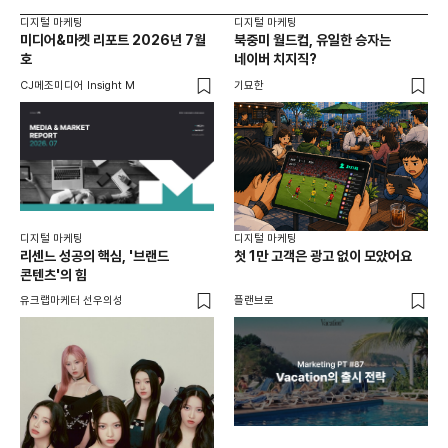
디지털 마케팅
디지털 마케팅
디지
미디어&마켓 리포트 2026년 7월
북중미 월드컵, 유일한 승자는
브
호
네이버 치지직?
팬
CJ메조미디어 Insight M
기묘한
유크
디지털 마케팅
디지털 마케팅
리센느 성공의 핵심, '브랜드
첫 1만 고객은 광고 없이 모았어요
콘텐츠'의 힘
유크랩마케터 선우의성
플랜브로
디지
AI
쇼핑
똑똑