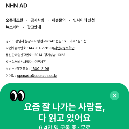
NHN AD
오픈애즈란
공지사항
제휴문의
인사이터 신청
뉴스레터
광고안내
경기도 성남시 분당구 대왕판교로645번길 16
대표 : 심도섭
사업자등록번호 : 144-81-27690(
사업자정보확인
)
통신판매업신고번호 : 2014-경기성남-1023
호스팅서비스사업자 : 오픈애즈
서비스•광고 문의 :
1800-2198
이메일 :
openads@openads.co.kr
이용약관
개인정보처리방침
instagram
thread
kakaotalk
요즘 잘 나가는 사람들,
다 읽고 있어요
© NHN AD. All rights reserved.
6.4만 명 구독 중 · 무료