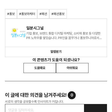
#홍보
#홍보마케터
#패션
#패션홍보
일분시그널
기업 홍보, 브랜드 통합 디지털 마케팅, 소비재 홍보 등 다양한
PR 노하우를 쌓았습니다. PR인을 꿈꾸거나 홍보주니어로서
고민이 있다면 만만한 사수 ‘일분시그널’을 찾아주세요!
알림받기
이 콘텐츠가 도움이 되셨나요?
도움돼요
아쉬워요
이 글에 대한 의견을 남겨주세요!
0
서로의 생각을 공유할수록 인사이트가 커집니다.