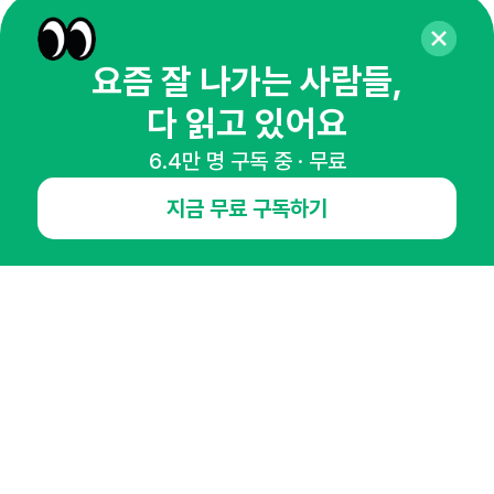
65,043명의 마케터를 성장시키는 뉴스레터
뉴스레터 구독하기
요즘 잘 나가는 사람들,
다 읽고 있어요
6.4만 명 구독 중 · 무료
NHN AD
지금 무료 구독하기
오픈애즈란
공지사항
제휴문의
인사이터 신청
뉴스레터
광고안내
경기도 성남시 분당구 대왕판교로645번길 16
대표 : 심도섭
사업자등록번호 : 144-81-27690(
사업자정보확인
)
통신판매업신고번호 : 2014-경기성남-1023
호스팅서비스사업자 : 오픈애즈
서비스•광고 문의 :
1800-2198
이메일 :
openads@openads.co.kr