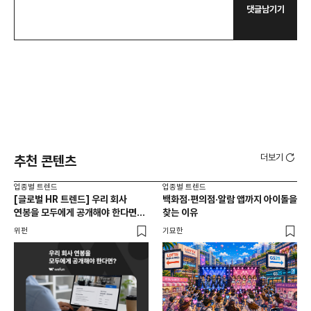
댓글남기기
더보기
추천 콘텐츠
업종별 트렌드
업종별 트렌드
업종
[글로벌 HR 트렌드] 우리 회사
백화점·편의점·알람 앱까지 아이돌을
드라
연봉을 모두에게 공개해야 한다면? |
찾는 이유
진
급여 투명성 법, 해외 사례, 연봉
위펀
기묘한
기묘
공개, 채용 공고