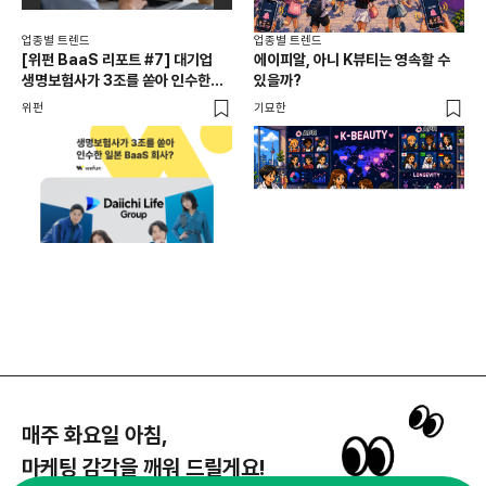
업종별 트렌드
업종별 트렌드
업종
[위펀 BaaS 리포트 #7] 대기업
에이피알, 아니 K뷰티는 영속할 수
민음
생명보험사가 3조를 쏟아 인수한
있을까?
달
일본 BaaS 회사의 정체는?
위펀
기묘한
기묘
매주 화요일 아침,
마케팅 감각을 깨워 드릴게요!