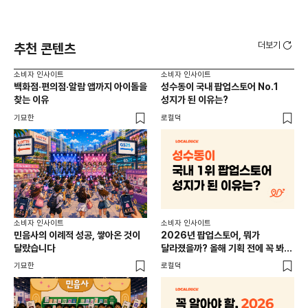
더보기
추천 콘텐츠
소비자 인사이트
소비자 인사이트
소비
백화점·편의점·알람 앱까지 아이돌을
성수동이 국내 팝업스토어 No.1
외국
찾는 이유
성지가 된 이유는?
남
이
기묘한
로컬덕
썸트
소비
소비자 인사이트
소비자 인사이트
CR
민음사의 이례적 성공, 쌓아온 것이
2026년 팝업스토어, 뭐가
개
달랐습니다
달라졌을까? 올해 기획 전에 꼭 봐야
할 트렌드 4가지
DX
기묘한
로컬덕