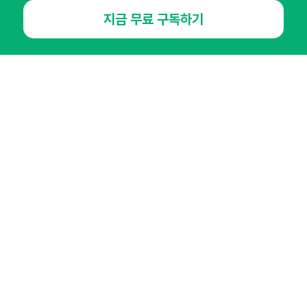
지금 무료 구독하기
오픈애즈란
공지사항
제휴문의
인사이터 신청
뉴스레터
광고안내
경기도 성남시 분당구 대왕판교로645번길 16
대표 : 심도섭
사업자등록번호 : 144-81-27690(
사업자정보확인
)
통신판매업신고번호 : 2014-경기성남-1023
호스팅서비스사업자 : 오픈애즈
서비스•광고 문의 :
1800-2198
이메일 :
openads@openads.co.kr
이용약관
개인정보처리방침
instagram
thread
kakaotalk
© NHN AD. All rights reserved.