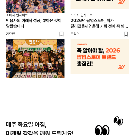
소비
소비자 인사이트
소비자 인사이트
CR
민음사의 이례적 성공, 쌓아온 것이
2026년 팝업스토어, 뭐가
개
달랐습니다
달라졌을까? 올해 기획 전에 꼭 봐야
할 트렌드 4가지
DX
기묘한
로컬덕
매주 화요일 아침,
마케팅 감각을 깨워 드릴게요!