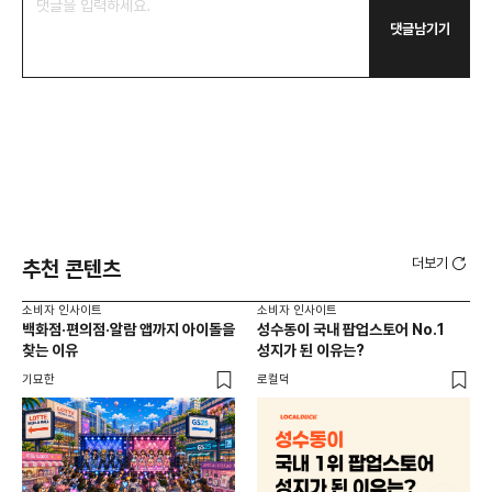
댓글남기기
더보기
추천 콘텐츠
소비자 인사이트
소비자 인사이트
소비
백화점·편의점·알람 앱까지 아이돌을
성수동이 국내 팝업스토어 No.1
외국
찾는 이유
성지가 된 이유는?
남
이
기묘한
로컬덕
썸트