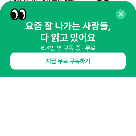
65,043명의 마케터를 성장시키는 뉴스레터
뉴스레터 구독하기
요즘 잘 나가는 사람들,
다 읽고 있어요
6.4만 명 구독 중 · 무료
NHN AD
지금 무료 구독하기
오픈애즈란
공지사항
제휴문의
인사이터 신청
뉴스레터
광고안내
경기도 성남시 분당구 대왕판교로645번길 16
대표 : 심도섭
사업자등록번호 : 144-81-27690(
사업자정보확인
)
통신판매업신고번호 : 2014-경기성남-1023
호스팅서비스사업자 : 오픈애즈
서비스•광고 문의 :
1800-2198
이메일 :
openads@openads.co.kr