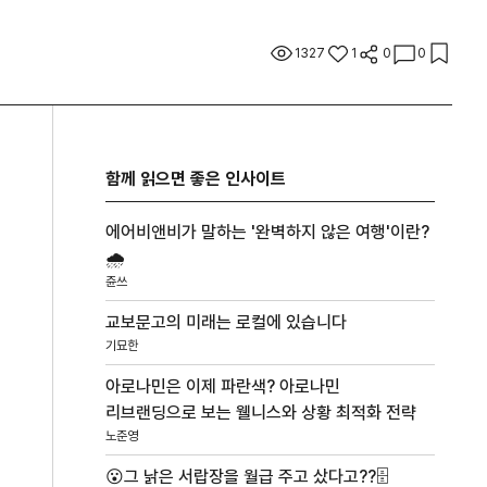
1327
1
0
0
함께 읽으면 좋은 인사이트
에어비앤비가 말하는 '완벽하지 않은 여행'이란?
🌧️
쥰쓰
교보문고의 미래는 로컬에 있습니다
기묘한
아로나민은 이제 파란색? 아로나민
____
리브랜딩으로 보는 웰니스와 상황 최적화 전략
노준영
😮그 낡은 서랍장을 월급 주고 샀다고??🗄️