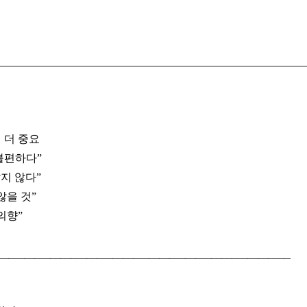
게 더 중요
 불편하다”
같지 않다”
않을 것”
의향”
__________________________
_________________________________