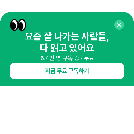
매주 화요일 아침,
요즘 잘 나가는 사람들,
마케팅 감각을 깨워 드릴게요!
다 읽고 있어요
65,043명의 마케터를 성장시키는 뉴스레터
6.4만 명 구독 중 · 무료
뉴스레터 구독하기
지금 무료 구독하기
NHN AD
오픈애즈란
공지사항
제휴문의
인사이터 신청
뉴스레터
광고안내
경기도 성남시 분당구 대왕판교로645번길 16
대표 : 심도섭