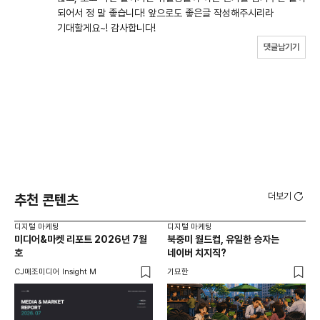
되어서 정 말 좋습니다! 앞으로도 좋은글 작성해주시리라
기대할게요~! 감사합니다!
댓글남기기
더보기
추천 콘텐츠
디지털 마케팅
디지털 마케팅
디지
미디어&마켓 리포트 2026년 7월
북중미 월드컵, 유일한 승자는
브
호
네이버 치지직?
팬
CJ메조미디어 Insight M
기묘한
유크