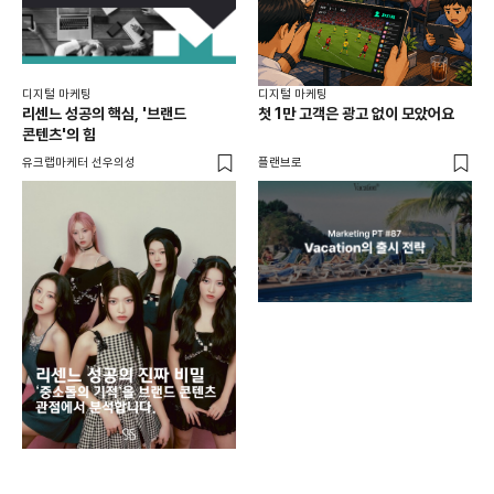
디지털 마케팅
디지털 마케팅
리센느 성공의 핵심, '브랜드
첫 1만 고객은 광고 없이 모았어요
콘텐츠'의 힘
유크랩마케터 선우의성
플랜브로
디지
AI
쇼핑
똑똑