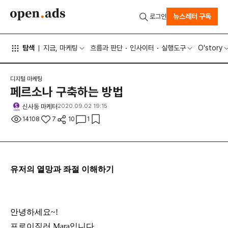
뉴스레터 구독
로그인
탐색
지금, 마케팅
흐름과 판단
인사이터
실행도구
O'story
디지털 마케팅
페르소나 구축하는 방법
신사동 마케터
2020.09.02 19:15
14108
7
10
1
유저의 열망과 좌절 이해하기
안녕하세요~!
프로이직러 Mara입니다.