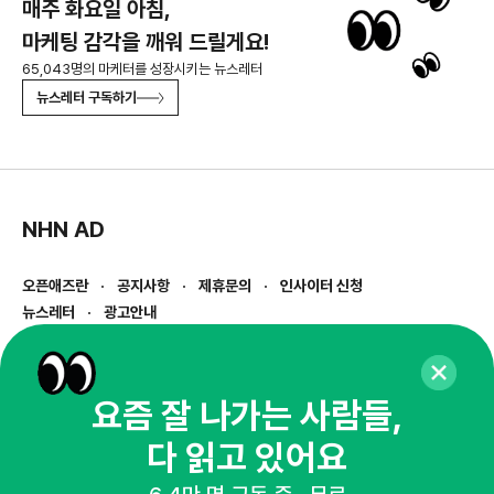
매주 화요일 아침,
마케팅 감각을 깨워 드릴게요!
65,043명의 마케터를 성장시키는 뉴스레터
뉴스레터 구독하기
NHN AD
오픈애즈란
공지사항
제휴문의
인사이터 신청
뉴스레터
광고안내
경기도 성남시 분당구 대왕판교로645번길 16
대표 : 심도섭
사업자등록번호 : 144-81-27690(
사업자정보확인
)
요즘 잘 나가는 사람들,
통신판매업신고번호 : 2014-경기성남-1023
다 읽고 있어요
호스팅서비스사업자 : 오픈애즈
서비스•광고 문의 :
1800-2198