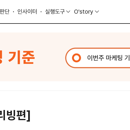
 판단
인사이터
실행도구
O'story
리빙편]