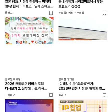
일본 F&B 시장에 진출하는 마케터
동네 식당과 세이코마트에서 찾은
아마
필독! 현지 라이프스타일에 스며드는
브랜드의 진정성
'O
5가지 로컬라이징 전략
플래그
유크랩마케터 선우의성
피처
글로
일본
선택
SN
플래
글로벌 마케팅
글로벌 마케팅
2026 크리테오 커머스 포럼
'디테일'인가 '의외성'인가:
다시보기 2: 실무에 바로 적용
2026년 일본 시장 IP 협업의 필승
가능한 마케팅 전략과 사례
공식
크리테오
플래그