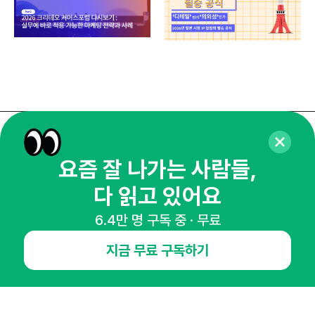
매주 화요일 아침,
요즘 잘 나가는 사람들,
마케팅 감각을 깨워 드릴게요!
65,043명의 마케터를 성장시키는 뉴스레터
다 읽고 있어요
뉴스레터 구독하기
6.4만 명 구독 중 · 무료
지금 무료 구독하기
NHN AD