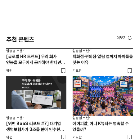
더보기
추천 콘텐츠
업종별 트렌드
업종별 트렌드
업종
[글로벌 HR 트렌드] 우리 회사
백화점·편의점·알람 앱까지 아이돌을
드라
연봉을 모두에게 공개해야 한다면? |
찾는 이유
진
급여 투명성 법, 해외 사례, 연봉
위펀
기묘한
기묘
공개, 채용 공고
업종별 트렌드
업종별 트렌드
업종
[위펀 BaaS 리포트 #7] 대기업
에이피알, 아니 K뷰티는 영속할 수
민음
생명보험사가 3조를 쏟아 인수한
있을까?
달
일본 BaaS 회사의 정체는?
위펀
기묘한
기묘