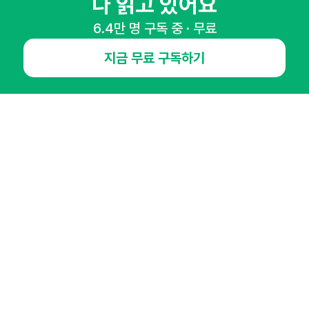
다 읽고 있어요
6.4만 명 구독 중 · 무료
NHN AD
지금 무료 구독하기
오픈애즈란
공지사항
제휴문의
인사이터 신청
뉴스레터
광고안내
경기도 성남시 분당구 대왕판교로645번길 16
대표 : 심도섭
사업자등록번호 : 144-81-27690(
사업자정보확인
)
통신판매업신고번호 : 2014-경기성남-1023
호스팅서비스사업자 : 오픈애즈
서비스•광고 문의 :
1800-2198
이메일 :
openads@openads.co.kr
이용약관
개인정보처리방침
instagram
thread
kakaotalk
© NHN AD. All rights reserved.