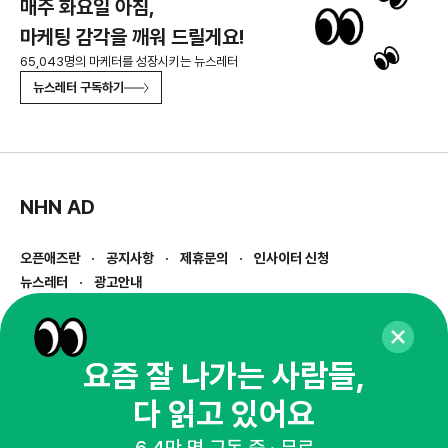
매주 화요일 아침,
마케팅 감각을 깨워 드릴게요!
65,043명의 마케터를 성장시키는 뉴스레터
뉴스레터 구독하기
NHN AD
오픈애즈란
공지사항
제휴문의
인사이터 신청
뉴스레터
광고안내
경기도 성남시 분당구 대왕판교로645번길 16
대표 : 심도섭
사업자등록번호 : 144-81-27690(
사업자정보확인
)
요즘 잘 나가는 사람들,
통신판매업신고번호 : 2014-경기성남-1023
다 읽고 있어요
호스팅서비스사업자 : 오픈애즈
서비스•광고 문의 :
1800-2198