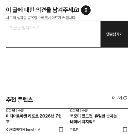
이 글에 대한 의견을 남겨주세요!
0
서로의 생각을 공유할수록 인사이트가 커집니다.
댓글남기기
더보기
추천 콘텐츠
디지털 마케팅
디지털 마케팅
디지
미디어&마켓 리포트 2026년 7월
북중미 월드컵, 유일한 승자는
브
호
네이버 치지직?
팬
CJ메조미디어 Insight M
기묘한
유크