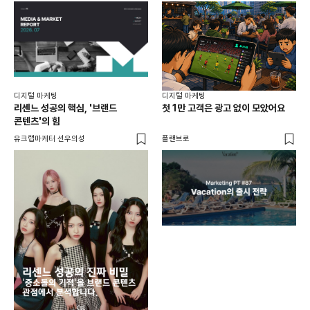
디지털 마케팅
디지털 마케팅
리센느 성공의 핵심, '브랜드
첫 1만 고객은 광고 없이 모았어요
콘텐츠'의 힘
유크랩마케터 선우의성
플랜브로
디지
AI
쇼핑
똑똑