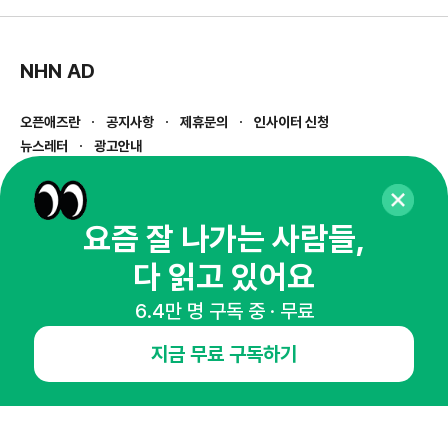
NHN AD
오픈애즈란
공지사항
제휴문의
인사이터 신청
뉴스레터
광고안내
경기도 성남시 분당구 대왕판교로645번길 16
대표 : 심도섭
사업자등록번호 : 144-81-27690(
사업자정보확인
)
요즘 잘 나가는 사람들,
통신판매업신고번호 : 2014-경기성남-1023
다 읽고 있어요
호스팅서비스사업자 : 오픈애즈
서비스•광고 문의 :
1800-2198
6.4만 명 구독 중 · 무료
이메일 :
openads@openads.co.kr
지금 무료 구독하기
이용약관
개인정보처리방침
instagram
thread
kakaotalk