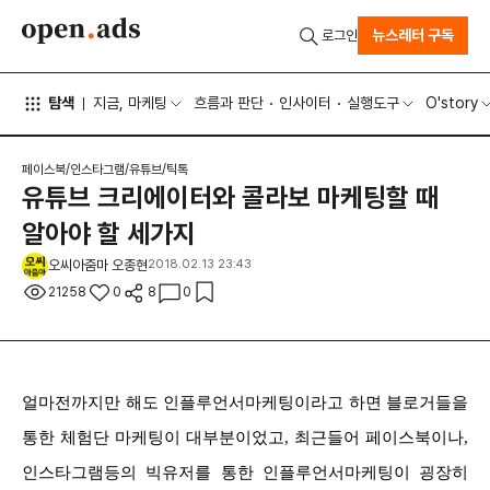
뉴스레터 구독
로그인
탐색
지금, 마케팅
흐름과 판단
인사이터
실행도구
O'story
페이스북/인스타그램/유튜브/틱톡
유튜브 크리에이터와 콜라보 마케팅할 때
알아야 할 세가지
오씨아줌마 오종현
2018.02.13 23:43
21258
0
8
0
얼마전까지만 해도 인플루언서마케팅이라고 하면 블로거들을
통한 체험단 마케팅이 대부분이었고, 최근들어 페이스북이나,
인스타그램등의 빅유저를 통한 인플루언서마케팅이 굉장히