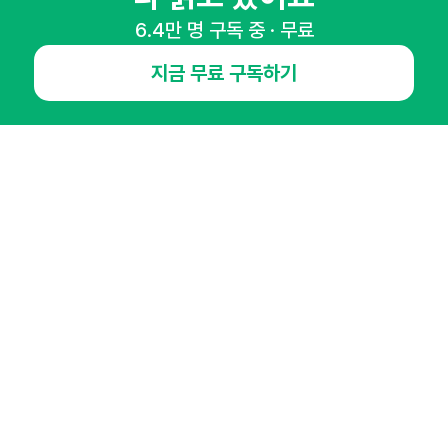
6.4만 명 구독 중 · 무료
매주 화요일 아침,
지금 무료 구독하기
마케팅 감각을 깨워 드릴게요!
65,043명의 마케터를 성장시키는 뉴스레터
뉴스레터 구독하기
NHN AD
오픈애즈란
공지사항
제휴문의
인사이터 신청
뉴스레터
광고안내
경기도 성남시 분당구 대왕판교로645번길 16
대표 : 심도섭
사업자등록번호 : 144-81-27690(
사업자정보확인
)
통신판매업신고번호 : 2014-경기성남-1023