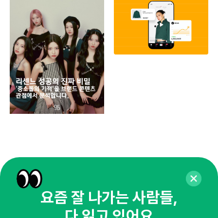
페이
동
브
유크
요즘 잘 나가는 사람들,
다 읽고 있어요