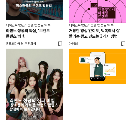
페이스북/인스타그램/유튜브/틱톡
페이스북/인스타그램/유튜브/틱톡
리센느 성공의 핵심, '브랜드
거창한 영상 없이도, 틱톡에서 잘
콘텐츠'의 힘
팔리는 광고 만드는 3가지 방법
유크랩마케터 선우의성
아임웹
페이
동
브
유크