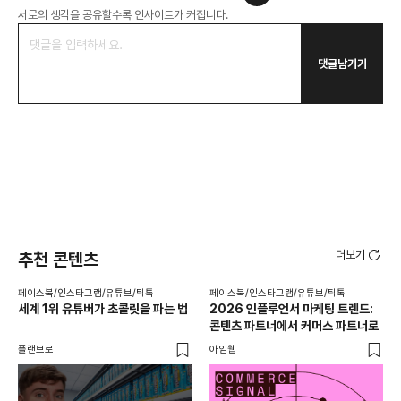
서로의 생각을 공유할수록 인사이트가 커집니다.
댓글남기기
더보기
추천 콘텐츠
페이스북/인스타그램/유튜브/틱톡
페이스북/인스타그램/유튜브/틱톡
페이
세계 1위 유튜버가 초콜릿을 파는 법
2026 인플루언서 마케팅 트렌드:
브
콘텐츠 파트너에서 커머스 파트너로
팬
플랜브로
아임웹
유크