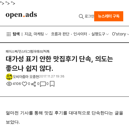
">
">
">
뉴스레터 구독
로그인
탐색
지금, 마케팅
흐름과 판단
인사이터
실행도구
O'story
페이스북/인스타그램/유튜브/틱톡
대가성 표기 안한 맛집후기 단속, 의도는
좋으나 쉽지 않다.
오씨아줌마 오종현
2017.11.27 19:38
4106
0
0
0
얼마전 기사를 통해 맛집 후기를 대대적으로 단속한다는 글을
보았다.