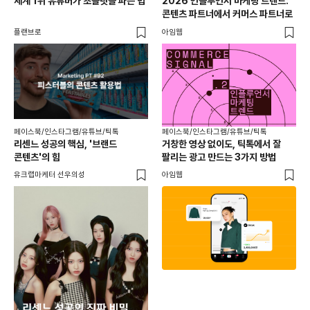
세계 1위 유튜버가 초콜릿을 파는 법
2026 인플루언서 마케팅 트렌드:
브
콘텐츠 파트너에서 커머스 파트너로
팬
플랜브로
아임웹
유크
페이스북/인스타그램/유튜브/틱톡
페이스북/인스타그램/유튜브/틱톡
리센느 성공의 핵심, '브랜드
거창한 영상 없이도, 틱톡에서 잘
콘텐츠'의 힘
팔리는 광고 만드는 3가지 방법
유크랩마케터 선우의성
아임웹
페이
동
브
유크