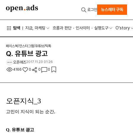
뉴스레터 구독
로그인
탐색
지금, 마케팅
흐름과 판단
인사이터
실행도구
O'story
페이스북/인스타그램/유튜브/틱톡
Q. 유튜브 광고
오픈애즈
2017.11.23 01:26
4166
0
0
0
오픈지식_3
고민이 지식이 되는 순간,
Q. 유튜브 광고